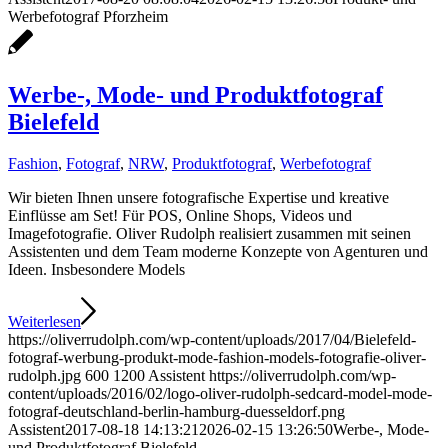
Werbefotograf Pforzheim
Werbe-, Mode- und Produktfotograf
Bielefeld
Fashion
,
Fotograf
,
NRW
,
Produktfotograf
,
Werbefotograf
Wir bieten Ihnen unsere fotografische Expertise und kreative
Einflüsse am Set! Für POS, Online Shops, Videos und
Imagefotografie. Oliver Rudolph realisiert zusammen mit seinen
Assistenten und dem Team moderne Konzepte von Agenturen und
Ideen. Insbesondere Models
Weiterlesen
https://oliverrudolph.com/wp-content/uploads/2017/04/Bielefeld-
fotograf-werbung-produkt-mode-fashion-models-fotografie-oliver-
rudolph.jpg
600
1200
Assistent
https://oliverrudolph.com/wp-
content/uploads/2016/02/logo-oliver-rudolph-sedcard-model-mode-
fotograf-deutschland-berlin-hamburg-duesseldorf.png
Assistent
2017-08-18 14:13:21
2026-02-15 13:26:50
Werbe-, Mode-
und Produktfotograf Bielefeld