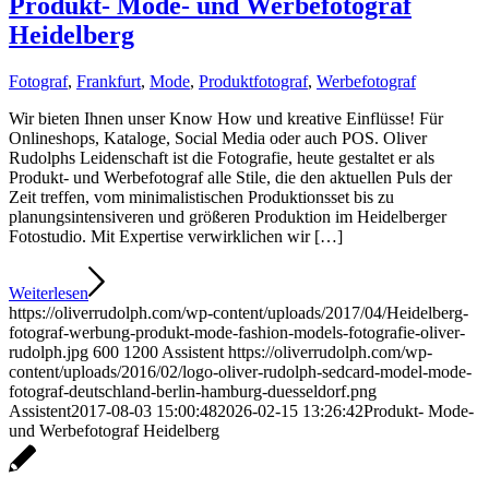
Produkt- Mode- und Werbefotograf
Heidelberg
Fotograf
,
Frankfurt
,
Mode
,
Produktfotograf
,
Werbefotograf
Wir bieten Ihnen unser Know How und kreative Einflüsse! Für
Onlineshops, Kataloge, Social Media oder auch POS. Oliver
Rudolphs Leidenschaft ist die Fotografie, heute gestaltet er als
Produkt- und Werbefotograf alle Stile, die den aktuellen Puls der
Zeit treffen, vom minimalistischen Produktionsset bis zu
planungsintensiveren und größeren Produktion im Heidelberger
Fotostudio. Mit Expertise verwirklichen wir […]
Weiterlesen
https://oliverrudolph.com/wp-content/uploads/2017/04/Heidelberg-
fotograf-werbung-produkt-mode-fashion-models-fotografie-oliver-
rudolph.jpg
600
1200
Assistent
https://oliverrudolph.com/wp-
content/uploads/2016/02/logo-oliver-rudolph-sedcard-model-mode-
fotograf-deutschland-berlin-hamburg-duesseldorf.png
Assistent
2017-08-03 15:00:48
2026-02-15 13:26:42
Produkt- Mode-
und Werbefotograf Heidelberg