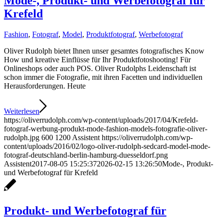
Mode-, Produkt- und Werbefotograf für
Krefeld
Fashion
,
Fotograf
,
Model
,
Produktfotograf
,
Werbefotograf
Oliver Rudolph bietet Ihnen unser gesamtes fotografisches Know
How und kreative Einflüsse für Ihr Produktfotoshooting! Für
Onlineshops oder auch POS. Oliver Rudolphs Leidenschaft ist
schon immer die Fotografie, mit ihren Facetten und individuellen
Herausforderungen. Heute
Weiterlesen
https://oliverrudolph.com/wp-content/uploads/2017/04/Krefeld-
fotograf-werbung-produkt-mode-fashion-models-fotografie-oliver-
rudolph.jpg
600
1200
Assistent
https://oliverrudolph.com/wp-
content/uploads/2016/02/logo-oliver-rudolph-sedcard-model-mode-
fotograf-deutschland-berlin-hamburg-duesseldorf.png
Assistent
2017-08-05 15:25:37
2026-02-15 13:26:50
Mode-, Produkt-
und Werbefotograf für Krefeld
Produkt- und Werbefotograf für