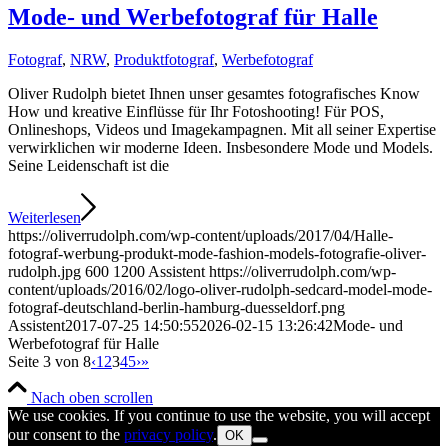
Mode- und Werbefotograf für Halle
Fotograf
,
NRW
,
Produktfotograf
,
Werbefotograf
Oliver Rudolph bietet Ihnen unser gesamtes fotografisches Know
How und kreative Einflüsse für Ihr Fotoshooting! Für POS,
Onlineshops, Videos und Imagekampagnen. Mit all seiner Expertise
verwirklichen wir moderne Ideen. Insbesondere Mode und Models.
Seine Leidenschaft ist die
Weiterlesen
https://oliverrudolph.com/wp-content/uploads/2017/04/Halle-
fotograf-werbung-produkt-mode-fashion-models-fotografie-oliver-
rudolph.jpg
600
1200
Assistent
https://oliverrudolph.com/wp-
content/uploads/2016/02/logo-oliver-rudolph-sedcard-model-mode-
fotograf-deutschland-berlin-hamburg-duesseldorf.png
Assistent
2017-07-25 14:50:55
2026-02-15 13:26:42
Mode- und
Werbefotograf für Halle
Seite 3 von 8
‹
1
2
3
4
5
›
»
Nach oben scrollen
We use cookies. If you continue to use the website, you will accept
our consent to the
privacy policy
.
OK