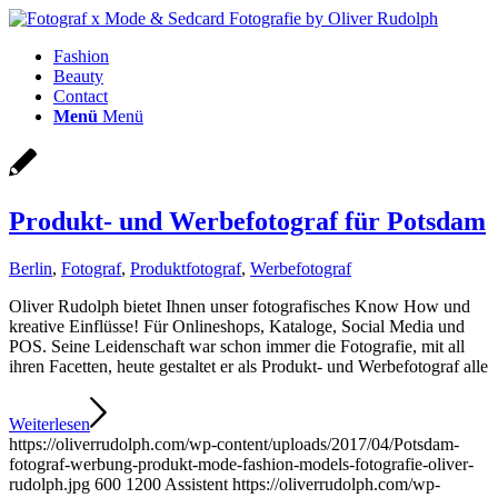
Fashion
Beauty
Contact
Menü
Menü
Produkt- und Werbefotograf für Potsdam
Berlin
,
Fotograf
,
Produktfotograf
,
Werbefotograf
Oliver Rudolph bietet Ihnen unser fotografisches Know How und
kreative Einflüsse! Für Onlineshops, Kataloge, Social Media und
POS. Seine Leidenschaft war schon immer die Fotografie, mit all
ihren Facetten, heute gestaltet er als Produkt- und Werbefotograf alle
Weiterlesen
https://oliverrudolph.com/wp-content/uploads/2017/04/Potsdam-
fotograf-werbung-produkt-mode-fashion-models-fotografie-oliver-
rudolph.jpg
600
1200
Assistent
https://oliverrudolph.com/wp-