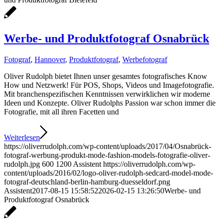
Werbe- und Produktfotograf Osnabrück
Fotograf
,
Hannover
,
Produktfotograf
,
Werbefotograf
Oliver Rudolph bietet Ihnen unser gesamtes fotografisches Know
How und Netzwerk! Für POS, Shops, Videos und Imagefotografie.
Mit branchenspezifischen Kenntnissen verwirklichen wir moderne
Ideen und Konzepte. Oliver Rudolphs Passion war schon immer die
Fotografie, mit all ihren Facetten und
Weiterlesen
https://oliverrudolph.com/wp-content/uploads/2017/04/Osnabrück-
fotograf-werbung-produkt-mode-fashion-models-fotografie-oliver-
rudolph.jpg
600
1200
Assistent
https://oliverrudolph.com/wp-
content/uploads/2016/02/logo-oliver-rudolph-sedcard-model-mode-
fotograf-deutschland-berlin-hamburg-duesseldorf.png
Assistent
2017-08-15 15:58:52
2026-02-15 13:26:50
Werbe- und
Produktfotograf Osnabrück