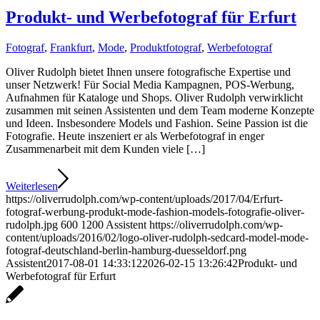
Produkt- und Werbefotograf für Erfurt
Fotograf
,
Frankfurt
,
Mode
,
Produktfotograf
,
Werbefotograf
Oliver Rudolph bietet Ihnen unsere fotografische Expertise und
unser Netzwerk! Für Social Media Kampagnen, POS-Werbung,
Aufnahmen für Kataloge und Shops. Oliver Rudolph verwirklicht
zusammen mit seinen Assistenten und dem Team moderne Konzepte
und Ideen. Insbesondere Models und Fashion. Seine Passion ist die
Fotografie. Heute inszeniert er als Werbefotograf in enger
Zusammenarbeit mit dem Kunden viele […]
Weiterlesen
https://oliverrudolph.com/wp-content/uploads/2017/04/Erfurt-
fotograf-werbung-produkt-mode-fashion-models-fotografie-oliver-
rudolph.jpg
600
1200
Assistent
https://oliverrudolph.com/wp-
content/uploads/2016/02/logo-oliver-rudolph-sedcard-model-mode-
fotograf-deutschland-berlin-hamburg-duesseldorf.png
Assistent
2017-08-01 14:33:12
2026-02-15 13:26:42
Produkt- und
Werbefotograf für Erfurt