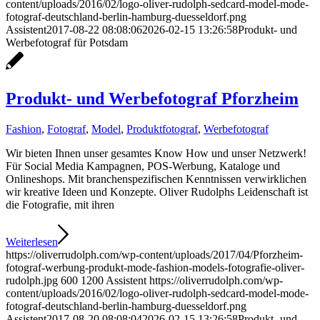
content/uploads/2016/02/logo-oliver-rudolph-sedcard-model-mode-
fotograf-deutschland-berlin-hamburg-duesseldorf.png
Assistent
2017-08-22 08:08:06
2026-02-15 13:26:58
Produkt- und
Werbefotograf für Potsdam
Produkt- und Werbefotograf Pforzheim
Fashion
,
Fotograf
,
Model
,
Produktfotograf
,
Werbefotograf
Wir bieten Ihnen unser gesamtes Know How und unser Netzwerk!
Für Social Media Kampagnen, POS-Werbung, Kataloge und
Onlineshops. Mit branchenspezifischen Kenntnissen verwirklichen
wir kreative Ideen und Konzepte. Oliver Rudolphs Leidenschaft ist
die Fotografie, mit ihren
Weiterlesen
https://oliverrudolph.com/wp-content/uploads/2017/04/Pforzheim-
fotograf-werbung-produkt-mode-fashion-models-fotografie-oliver-
rudolph.jpg
600
1200
Assistent
https://oliverrudolph.com/wp-
content/uploads/2016/02/logo-oliver-rudolph-sedcard-model-mode-
fotograf-deutschland-berlin-hamburg-duesseldorf.png
Assistent
2017-08-20 08:08:04
2026-02-15 13:26:58
Produkt- und