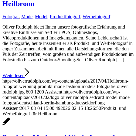
Heilbronn
Fotograf
,
Mode
,
Model
,
Produktfotograf
,
Werbefotograf
Oliver Rudolph bietet Ihnen unsere fotografische Erfahrung und
kreative Einflüsse am Set! Für POS, Onlineshops,
Videoproduktionen und Imagekampagnen. Seine Leidenschaft ist
die Fotografie, heute inszeniert er als Produkt- und Werbefotograf in
enger Zusammenarbeit mit Ihnen alle Darstellungsformen, die den
Puls der Zeit treffen, vom großen und aufwendigen Produktionen im
Fotostudio bis zum Outdoor-Shooting-Set. Oliver Rudolph […]
Weiterlesen
https://oliverrudolph.com/wp-content/uploads/2017/04/Heilbronn-
fotograf-werbung-produkt-mode-fashion-models-fotografie-oliver-
rudolph.jpg
600
1200
Assistent
https://oliverrudolph.com/wp-
content/uploads/2016/02/logo-oliver-rudolph-sedcard-model-mode-
fotograf-deutschland-berlin-hamburg-duesseldorf.png
Assistent
2017-08-04 15:00:49
2026-02-15 13:26:50
Produkt- und
Werbefotograf für Heilbronn