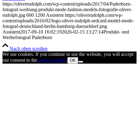
https://oliverrudolph.com/wp-content/uploads/2017/04/Paderborn-
fotograf-werbung-produkt-mode-fashion-models-fotografie-oliver-
rudolph.jpg
600
1200
Assistent
https://oliverrudolph.com/wp-
content/uploads/2016/02/logo-oliver-rudolph-sedcard-model-mode-
fotograf-deutschland-berlin-hamburg-duesseldorf.png
Assistent
2017-09-10 16:02:19
2026-02-15 13:27:14
Produkt- und
Werbefotograf Paderborn
Nach oben scrollen
We use cookies. If you continue to use the website, you will accept
our consent to the
privacy policy
.
OK