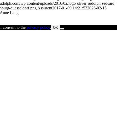
errudolph.com/wp-content/uploads/2016/02/logo-oliver-rudolph-sedcard-
mburg-duesseldorf.png
Assistent
2017-01-09 14:21:53
2026-02-15
 Anne Lang
ur consent to the
privacy policy
.
OK