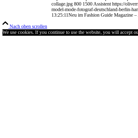
collage.jpg
800
1500
Assistent
https://oliv
model-mode-fotograf-deutschland-berlin-ha
13:25:11
Neu im Fashion Guide Magazine –
Nach oben scrollen
We use cookies. If you continue to use the website, you will accept o