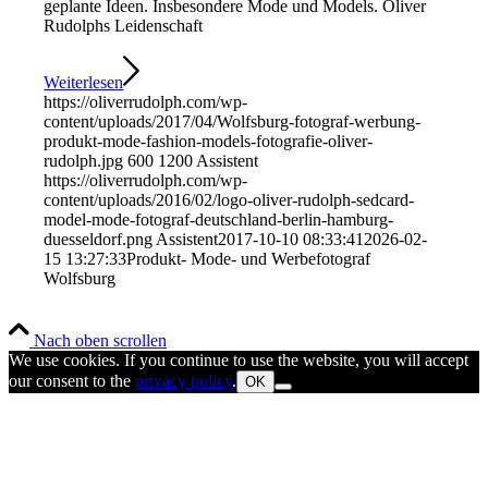
geplante Ideen. Insbesondere Mode und Models. Oliver
Rudolphs Leidenschaft
Weiterlesen
https://oliverrudolph.com/wp-
content/uploads/2017/04/Wolfsburg-fotograf-werbung-
produkt-mode-fashion-models-fotografie-oliver-
rudolph.jpg
600
1200
Assistent
https://oliverrudolph.com/wp-
content/uploads/2016/02/logo-oliver-rudolph-sedcard-
model-mode-fotograf-deutschland-berlin-hamburg-
duesseldorf.png
Assistent
2017-10-10 08:33:41
2026-02-
15 13:27:33
Produkt- Mode- und Werbefotograf
Wolfsburg
Nach oben scrollen
We use cookies. If you continue to use the website, you will accept
our consent to the
privacy policy
.
OK