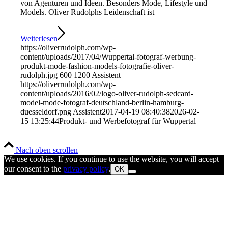
von Agenturen und Ideen. Besonders Mode, Lifestyle und
Models. Oliver Rudolphs Leidenschaft ist
Weiterlesen
https://oliverrudolph.com/wp-
content/uploads/2017/04/Wuppertal-fotograf-werbung-
produkt-mode-fashion-models-fotografie-oliver-
rudolph.jpg
600
1200
Assistent
https://oliverrudolph.com/wp-
content/uploads/2016/02/logo-oliver-rudolph-sedcard-
model-mode-fotograf-deutschland-berlin-hamburg-
duesseldorf.png
Assistent
2017-04-19 08:40:38
2026-02-
15 13:25:44
Produkt- und Werbefotograf für Wuppertal
Nach oben scrollen
We use cookies. If you continue to use the website, you will accept
our consent to the
privacy policy
.
OK