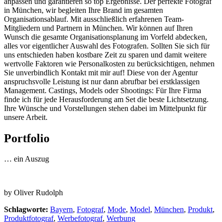
anpassen und garantieren so top Ergebnisse. Der perfekte Fotograf
in München, wir begleiten Ihre Brand im gesamten
Organisationsablauf. Mit ausschließlich erfahrenen Team-
Mitgliedern und Partnern in München. Wir können auf Ihren
Wunsch die gesamte Organisationsplanung im Vorfeld abdecken,
alles vor eigentlicher Auswahl des Fotografen. Sollten Sie sich für
uns entschieden haben kostbare Zeit zu sparen und damit weitere
wertvolle Faktoren wie Personalkosten zu berücksichtigen, nehmen
Sie unverbindlich Kontakt mit mir auf! Diese von der Agentur
anspruchsvolle Leistung ist nur dann abrufbar bei erstklassigen
Management. Castings, Models oder Shootings: Für Ihre Firma
finde ich für jede Herausforderung am Set die beste Lichtsetzung.
Ihre Wünsche und Vorstellungen stehen dabei im Mittelpunkt für
unsere Arbeit.
Portfolio
… ein Auszug
by Oliver Rudolph
Schlagworte:
Bayern
,
Fotograf
,
Mode
,
Model
,
München
,
Produkt
,
Produktfotograf
,
Werbefotograf
,
Werbung