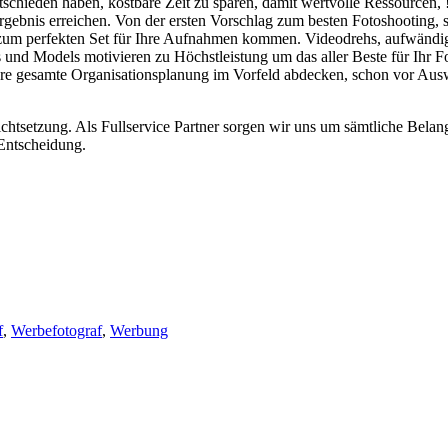
schieden haben, kostbare Zeit zu sparen, damit wertvolle Ressourcen, ! 
rgebnis erreichen. Von der ersten Vorschlag zum besten Fotoshooting,
ie zum perfekten Set für Ihre Aufnahmen kommen. Videodrehs, aufwän
 und Models motivieren zu Höchstleistung um das aller Beste für Ihr F
e gesamte Organisationsplanung im Vorfeld abdecken, schon vor Auswa
ichtsetzung. Als Fullservice Partner sorgen wir uns um sämtliche Belan
 Entscheidung.
f
,
Werbefotograf
,
Werbung