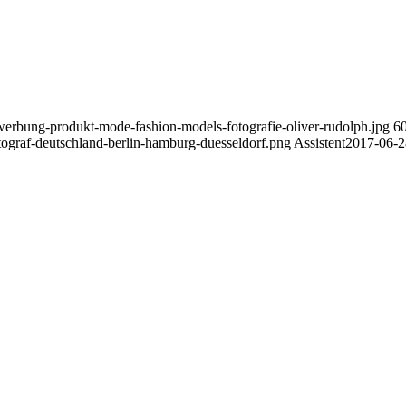
-werbung-produkt-mode-fashion-models-fotografie-oliver-rudolph.jpg
6
tograf-deutschland-berlin-hamburg-duesseldorf.png
Assistent
2017-06-2