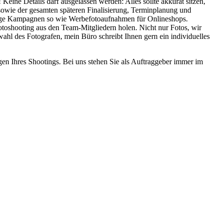
Keine Details darf ausgelassen werden: Alles sollte akkurat sitzen,
 sowie der gesamten späteren Finalisierung, Terminplanung und
dige Kampagnen so wie Werbefotoaufnahmen für Onlineshops.
otoshooting aus den Team-Mitgliedern holen. Nicht nur Fotos, wir
hl des Fotografen, mein Büro schreibt Ihnen gern ein individuelles
gen Ihres Shootings. Bei uns stehen Sie als Auftraggeber immer im