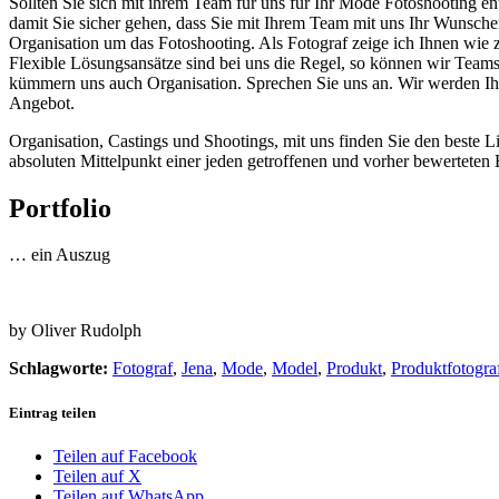
Sollten Sie sich mit ihrem Team für uns für Ihr Mode Fotoshooting ent
damit Sie sicher gehen, dass Sie mit Ihrem Team mit uns Ihr Wunsche
Organisation um das Fotoshooting. Als Fotograf zeige ich Ihnen w
Flexible Lösungsansätze sind bei uns die Regel, so können wir Teams
kümmern uns auch Organisation. Sprechen Sie uns an. Wir werden Ihr
Angebot.
Organisation, Castings und Shootings, mit uns finden Sie den beste L
absoluten Mittelpunkt einer jeden getroffenen und vorher bewerteten
Portfolio
… ein Auszug
by Oliver Rudolph
Schlagworte:
Fotograf
,
Jena
,
Mode
,
Model
,
Produkt
,
Produktfotogra
Eintrag teilen
Teilen auf Facebook
Teilen auf X
Teilen auf WhatsApp