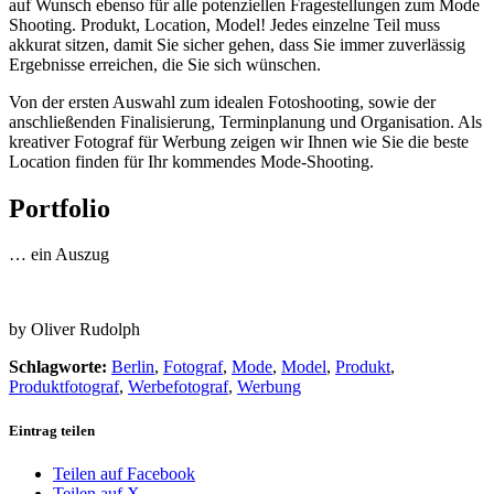
auf Wunsch ebenso für alle potenziellen Fragestellungen zum Mode
Shooting. Produkt, Location, Model! Jedes einzelne Teil muss
akkurat sitzen, damit Sie sicher gehen, dass Sie immer zuverlässig
Ergebnisse erreichen, die Sie sich wünschen.
Von der ersten Auswahl zum idealen Fotoshooting, sowie der
anschließenden Finalisierung, Terminplanung und Organisation. Als
kreativer Fotograf für Werbung zeigen wir Ihnen wie Sie die beste
Location finden für Ihr kommendes Mode-Shooting.
Portfolio
… ein Auszug
by Oliver Rudolph
Schlagworte:
Berlin
,
Fotograf
,
Mode
,
Model
,
Produkt
,
Produktfotograf
,
Werbefotograf
,
Werbung
Eintrag teilen
Teilen auf Facebook
Teilen auf X